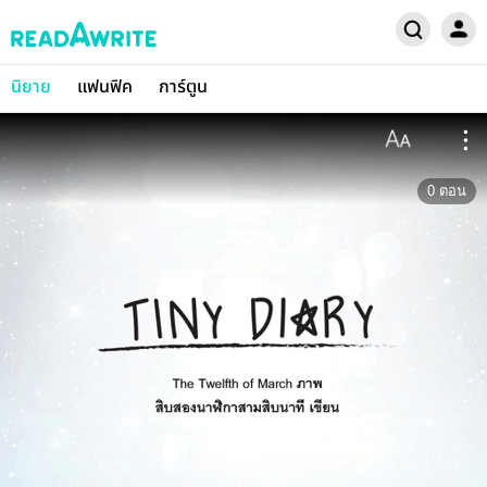
นิยาย
แฟนฟิค
การ์ตูน
0
ตอน